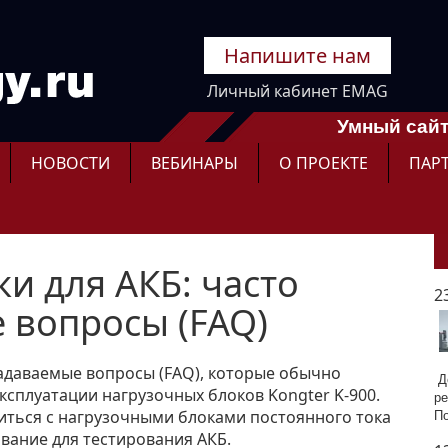
Напишите нам
Личный кабинет EMAG
Умный сайт
НОВОСТИ
ВЕБИНАРЫ
О ПРОЕКТЕ
ПАР
ки для АКБ: часто
2
 вопросы (FAQ)
задаваемые вопросы (FAQ), которые обычно
До
ксплуатации нагрузочных блоков Kongter K-900.
ре
ться с нагрузочными блоками постоянного тока
П
вание для тестирования АКБ.