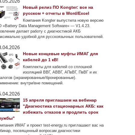
3.05.2026
Новый релиз ПО Kongter: все на
русском + отчеты в Word/Excel
Компания Kongter выпустила новую версию
 «Battery Data Management Software» — V1.4.23.
овление делает работу с диагностикой АКБ
ксимально удобной для русскоязычных пользователей.
3.04.2026
Новые концевые муфты ИМАГ для
кабелей до 1 кВ!
Комплекты для кабелей со сплошной
изоляцией ВВГ, АВВГ, АПвВГ, ПвВГ и их
алогов (экранированные/бронированные).
именение: внутри/вне помещений.
5.04.2026
15 апреля приглашаем на вебинар
"Диагностика стационарных АКБ: как
избежать отказов и продлить срок
лужбы"
мпания ИМАГ и проект test-energy.ru приглашают вас на
бинар, посвященный вопросам диагностики