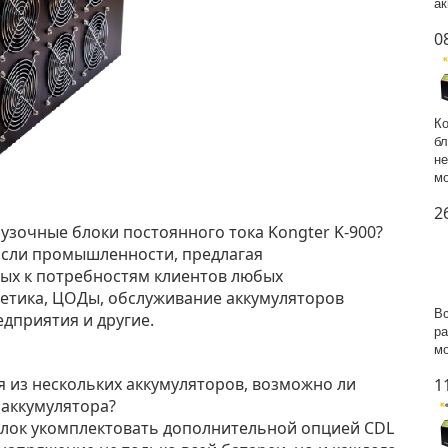
ак
0
Ко
бл
не
мо
2
рузочные блоки постоянного тока Kongter K-900?
расли промышленности, предлагая
ых к потребностям клиентов любых
гетика, ЦОДы, обслуживание аккумуляторов
Вс
дприятия и другие.
ра
мо
ая из нескольких аккумуляторов, возможно ли
1
 аккумулятора?
 блок укомплектовать дополнительной опцией CDL