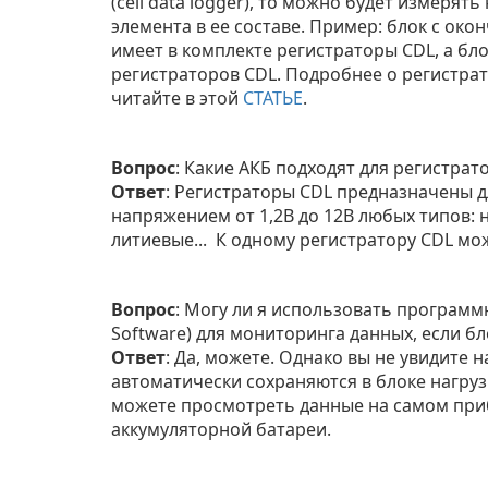
(cell data logger), то можно будет измерят
элемента в ее составе. Пример: блок с око
имеет в комплекте регистраторы CDL, а бло
регистраторов CDL. Подробнее о регистра
читайте в этой
СТАТЬЕ
.
Вопрос
: Какие АКБ подходят для регистра
Ответ
: Регистраторы CDL предназначены 
напряжением от 1,2В до 12В любых типов: 
литиевые... К одному регистратору CDL мо
Вопрос
: Могу ли я использовать программ
Software) для мониторинга данных, если бл
Ответ
: Да, можете. Однако вы не увидите
автоматически сохраняются в блоке нагрузк
можете просмотреть данные на самом при
аккумуляторной батареи.