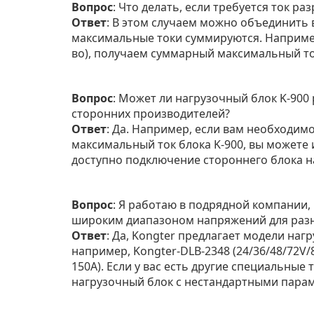
Вопрос
: Что делать, если требуется ток ра
Ответ
: В этом случаем можно объединить в
максимальные токи суммируются. Например
во), получаем суммарный максимальный ток
Вопрос
: Может ли нагрузочный блок K-900
сторонних производителей?
Ответ
: Да. Например, если вам необходим
максимальный ток блока K-900, вы можете и
доступно подключение стороннего блока на
Вопрос
: Я работаю в подрядной компании, 
широким диапазоном напряжений для раз
Ответ
: Да, Kongter предлагает модели на
например, Kongter-DLB-2348 (24/36/48/72V/8
150A). Если у вас есть другие специальные
нагрузочный блок с нестандартными пара