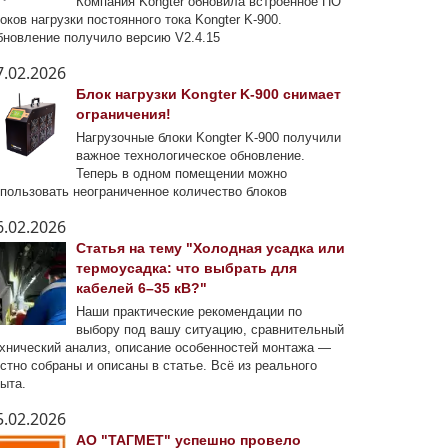
Компания Kongter обновила встроенное ПО
оков нагрузки постоянного тока Kongter K-900.
новление получило версию V2.4.15
7.02.2026
Блок нагрузки Kongter K-900 снимает
ограничения!
Нагрузочные блоки Kongter K-900 получили
важное технологическое обновление.
Теперь в одном помещении можно
пользовать неограниченное количество блоков
6.02.2026
Статья на тему "Холодная усадка или
термоусадка: что выбрать для
кабелей 6–35 кВ?"
Наши практические рекомендации по
выбору под вашу ситуацию, сравнительный
хнический анализ, описание особенностей монтажа —
стно собраны и описаны в статье. Всё из реального
ыта.
5.02.2026
АО "ТАГМЕТ" успешно провело