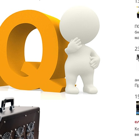
1
ПО
бн
ма
2
ан
Пр
1
с
Ко
ве