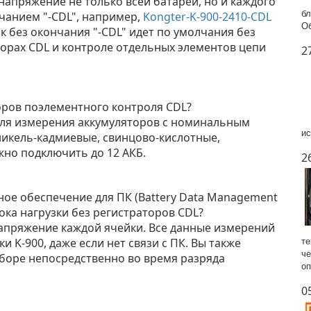
ь напряжение не только всей батареи, но и каждого
бл
нчанием "-CDL", например,
Kongter-K-900-2410-CDL
Об
к без окончания "-CDL" идет по умолчания без
торах CDL и контроле отдельных элементов цепи
2
торов поэлементного контроля CDL?
для измерения аккумуляторов с номинальным
ис
никель-кадмиевые, свинцово-кислотные,
жно подключить до 12 АКБ.
2
ное обеспечение для ПК (Battery Data Management
ока нагрузки без регистраторов CDL?
 напряжение каждой ячейки. Все данные измерений
и K-900, даже если нет связи с ПК. Вы также
те
че
боре непосредственно во время разряда
оп
0