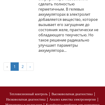
сделать полностью
герметичным. В гелевых
аккумуляторах в электролит
добавляется вещество, которое
вызывает его загущение до
состояния желе, практически не
обладающего текучестью. Но
такое решение радикально
улучшает параметры
аккумулятора...
‹
1
2
›
|
|
Тепловизионный контроль
Высоковольтная диагностика
|
|
Низковольтная диагностика
Анализ качества электроэнергии
|
Маркировка и индикация
Калибровка приборов для энергетики