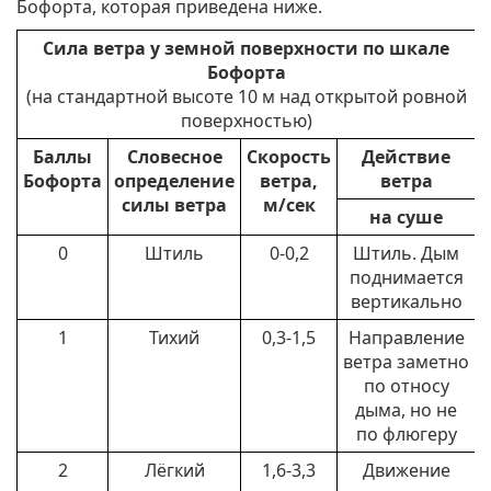
Бофорта, которая приведена ниже.
Сила ветра у земной поверхности по шкале
Бофорта
(на стандартной высоте 10 м над открытой ровной
поверхностью)
Баллы
Словесное
Скорость
Действие
Бофорта
определение
ветра,
ветра
силы ветра
м/сек
на суше
0
Штиль
0-0,2
Штиль. Дым
поднимается
вертикально
1
Тихий
0,3-1,5
Направление
ветра заметно
по относу
дыма, но не
по флюгеру
2
Лёгкий
1,6-3,3
Движение