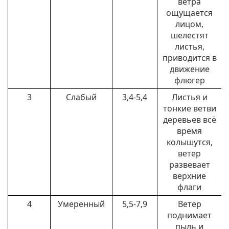
ветра
ощущается
лицом,
шелестят
листья,
приводится в
движение
флюгер
3
Слабый
3,4-5,4
Листья и
тонкие ветви
деревьев всё
время
колышутся,
ветер
развевает
верхние
флаги
4
Умеренный
5,5-7,9
Ветер
поднимает
пыль и