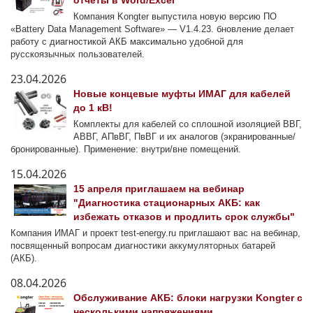
отчеты в Word/Excel
Компания Kongter выпустила новую версию ПО
«Battery Data Management Software» — V1.4.23. бновление делает
работу с диагностикой АКБ максимально удобной для
русскоязычных пользователей.
23.04.2026
Новые концевые муфты ИМАГ для кабелей
до 1 кВ!
Комплекты для кабелей со сплошной изоляцией ВВГ,
АВВГ, АПвВГ, ПвВГ и их аналогов (экранированные/
бронированные). Применение: внутри/вне помещений.
15.04.2026
15 апреля приглашаем на вебинар
"Диагностика стационарных АКБ: как
избежать отказов и продлить срок службы"
Компания ИМАГ и проект test-energy.ru приглашают вас на вебинар,
посвященный вопросам диагностики аккумуляторных батарей
(АКБ).
08.04.2026
Обслуживание АКБ: блоки нагрузки Kongter с
несколькими напряжениями