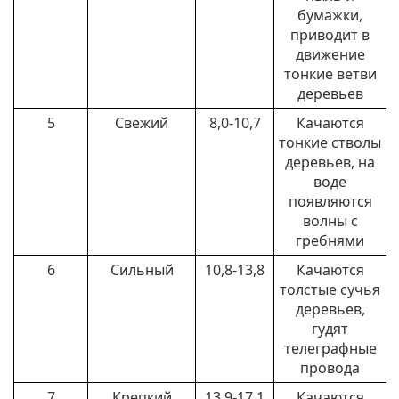
бумажки,
приводит в
движение
тонкие ветви
деревьев
5
Свежий
8,0-10,7
Качаются
тонкие стволы
деревьев, на
воде
появляются
волны с
гребнями
6
Сильный
10,8-13,8
Качаются
толстые сучья
деревьев,
гудят
телеграфные
провода
7
Крепкий
13,9-17,1
Качаются