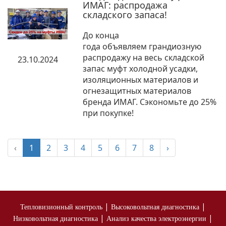
ИМАГ: распродажа
складского запаса!
До конца
года объявляем грандиозную
распродажу на весь складской
23.10.2024
запас муфт холодной усадки,
изоляционных материалов и
огнезащитных материалов
бренда ИМАГ. Сэкономьте до 25%
при покупке!
‹
1
2
3
4
5
6
7
8
›
|
|
Тепловизионный контроль
Высоковольтная диагностика
|
|
Низковольтная диагностика
Анализ качества электроэнергии