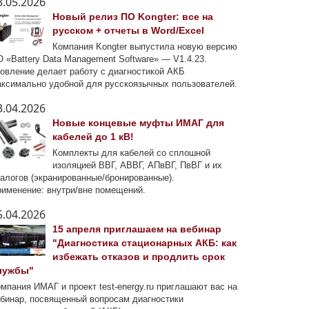
3.05.2026
Новый релиз ПО Kongter: все на
русском + отчеты в Word/Excel
Компания Kongter выпустила новую версию
 «Battery Data Management Software» — V1.4.23.
овление делает работу с диагностикой АКБ
ксимально удобной для русскоязычных пользователей.
3.04.2026
Новые концевые муфты ИМАГ для
кабелей до 1 кВ!
Комплекты для кабелей со сплошной
изоляцией ВВГ, АВВГ, АПвВГ, ПвВГ и их
алогов (экранированные/бронированные).
именение: внутри/вне помещений.
5.04.2026
15 апреля приглашаем на вебинар
"Диагностика стационарных АКБ: как
избежать отказов и продлить срок
лужбы"
мпания ИМАГ и проект test-energy.ru приглашают вас на
бинар, посвященный вопросам диагностики