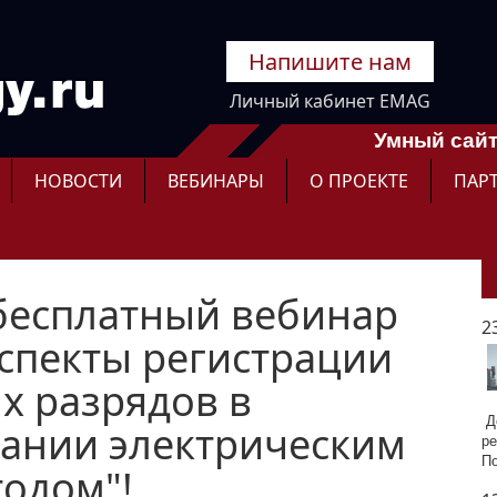
Напишите нам
Личный кабинет EMAG
Умный сайт
НОВОСТИ
ВЕБИНАРЫ
О ПРОЕКТЕ
ПАР
бесплатный вебинар
2
спекты регистрации
х разрядов в
До
ании электрическим
ре
П
одом"!