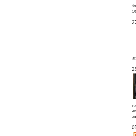
бл
Об
2
ис
2
те
че
оп
0