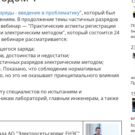
1
зряды - введение в проблематику
", который был
ниям. В продолжение темы частичных разрядов
вебинар — "Практические аспекты регистрации
ПО
бн
и электрическим методом", который состоится 24
ма
а вебинаре рассматривается:
2
щегося заряда;
в, достоинства и недостатки;
астичных разрядов электрическим методом;
. Показано, что соблюдение нормативных
, но это не оказывает принципиального влияния
ан
Пр
гу специалистов по испытаниям и
1
ьникам лабораторий, главным инженерам, а также
.
с
Ко
ве
иала АО "Электросетьсервис ЕНЭС"