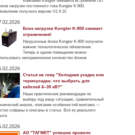
Компания Kongter обновила встроенное ПО
оков нагрузки постоянного тока Kongter K-900.
новление получило версию V2.4.15
7.02.2026
Блок нагрузки Kongter K-900 снимает
ограничения!
Нагрузочные блоки Kongter K-900 получили
важное технологическое обновление.
Теперь в одном помещении можно
пользовать неограниченное количество блоков
6.02.2026
Статья на тему "Холодная усадка или
термоусадка: что выбрать для
кабелей 6–35 кВ?"
Наши практические рекомендации по
выбору под вашу ситуацию, сравнительный
хнический анализ, описание особенностей монтажа —
стно собраны и описаны в статье. Всё из реального
ыта.
5.02.2026
АО "ТАГМЕТ" успешно провело