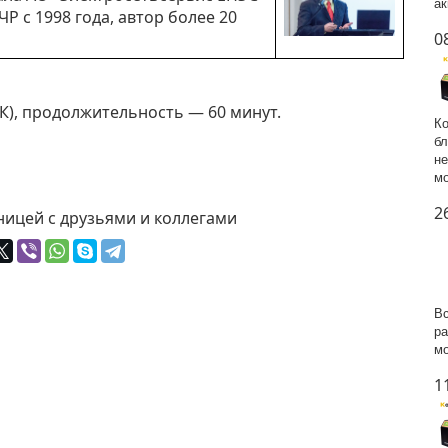
ак
Р с 1998 года, автор более 20
0
МСК), продолжительность — 60 минут.
Ко
бл
не
мо
2
ницей с друзьями и коллегами
Вс
ра
мо
1