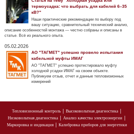
Статья на тему "Холодная усадка или
термоусадка: что выбрать для кабелей 6–35
кВ?"
Наши практические рекомендации по выбору под
вашу ситуацию, сравнительный технический анализ,
описание особенностей монтажа — честно собраны и описаны в
статье. Всё из реального опыта.
05.02.2026
АО "ТАГМЕТ" успешно провело испытания
кабельной муфты ИМАГ
АО "ТАГМЕТ" успешно протестировало муфту
холодной усадки ИМАГ на своем объекте.
Публикуем отзыв, отчет и данные тепловизионных
измерений
|
|
Тепловизионный контроль
Высоковольтная диагностика
|
|
Низковольтная диагностика
Анализ качества электроэнергии
|
Маркировка и индикация
Калибровка приборов для энергетики