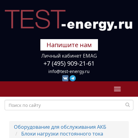
Напишите нам
Личный кабинет EMAG
+7 (495) 909-21-61
info@test-energy.ru
Toggle
navigati
Оборудование для обслуживания АКБ
Блоки нагрузки постоянного тока