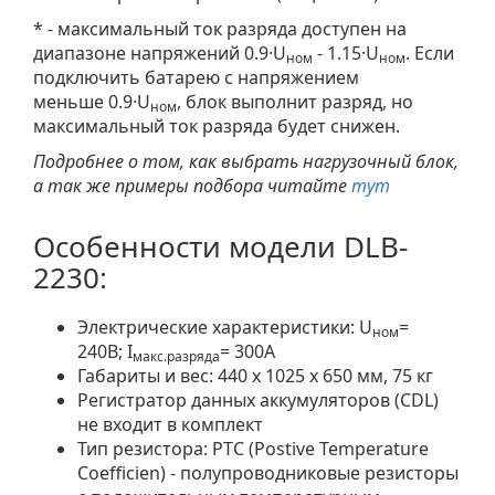
* - максимальный ток разряда доступен на
диапазоне напряжений 0.9·U
- 1.15·U
. Если
ном
ном
подключить батарею с напряжением
меньше 0.9·U
, блок выполнит разряд, но
ном
максимальный ток разряда будет снижен.
Подробнее о том, как выбрать нагрузочный блок,
а так же примеры подбора читайте
тут
Особенности модели DLB-
2230:
Электрические характеристики: U
=
ном
240В; I
= 300A
макс.разряда
Габариты и вес: 440 x 1025 x 650 мм, 75 кг
Регистратор данных аккумуляторов (CDL)
не входит в комплект
Тип резистора: PTC (Postive Temperature
Coefficien) - полупроводниковые резисторы