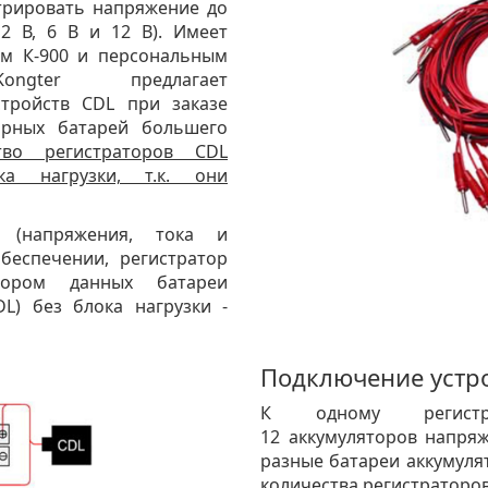
трировать напряжение до
 2 В, 6 В и 12 В). Имеет
ом К-900 и персональным
ngter предлагает
стройств CDL при заказе
торных батарей большего
тво регистраторов CDL
а нагрузки, т.к. они
 (напряжения, тока и
беспечении, регистратор
ором данных батареи
DL) без блока нагрузки -
Подключение устр
К одному регист
12 аккумуляторов напряж
разные батареи аккумуля
количества регистраторов