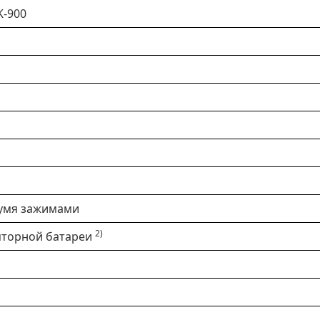
K-900
вумя зажимами
2)
яторной батареи