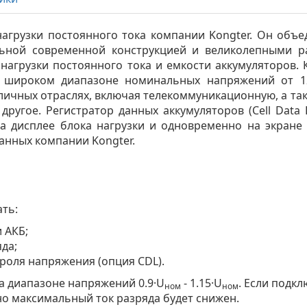
нагрузки постоянного тока компании Kongter. Он об
льной современной конструкцией и великолепными р
нагрузки постоянного тока и емкости аккумуляторов.
в широком диапазоне номинальных напряжений от 12
личных отраслях, включая телекоммуникационную, а та
другое. Регистратор данных аккумуляторов (Cell Data 
а дисплее блока нагрузки и одновременно на экран
анных компании Kongter.
ать:
 АКБ;
да;
роля напряжения (опция CDL).
на диапазоне напряжений 0.9·U
- 1.15·U
. Если подк
ном
ном
 но максимальный ток разряда будет снижен.