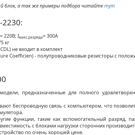
ый блок, а так же примеры подбора читайте
тут
-2230:
= 220В; I
= 300A
макс.разряда
75 кг
CDL) не входит в комплект
ature Coefficien) - полупроводниковые резисторы с по
00
модели, предназначенные для полного удовлетворе
вают беспроводную связь с компьютером, что позволит
мулятора.
угие функции, такие как вспомогательный разряд, па
вместимость с блоками нагрузки сторонних производит
стройство по очень хорошей цене.