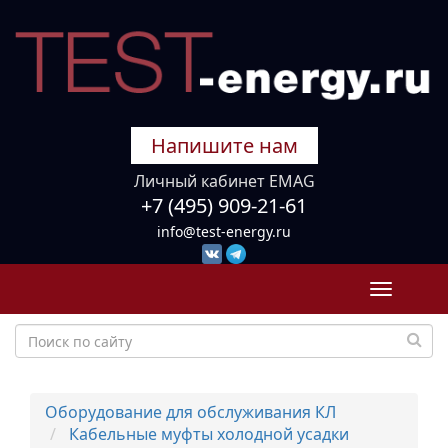
Напишите нам
Личный кабинет EMAG
+7 (495) 909-21-61
info@test-energy.ru
Toggle
navigati
Оборудование для обслуживания КЛ
Кабельные муфты холодной усадки