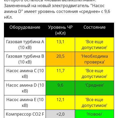
Замененный на новый электродвигатель "Насос
амина D" имеет уровень состояния «среднее» с 9,6
нКл.
Оборудование
Уровень ЧР
Состояние
(нКл)
Газовая турбина A
13,1
‘Все еще
(10 кВ)
допустимое’
Газовая турбина B
20,5
‘Необходима
(10 кВ)
проверка’
Насос амина C (10
11,7
‘Все еще
кВ)
допустимое’
Насос амина D (10
9,6
‘Среднее’
кВ)
Насос амина E (10
12,1
‘Все еще
кВ)
допустимое’
Компрессор CO2 F
<2,0
‘Новое/