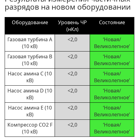
разрядов на новом оборудовании
Оборудование
Уровень ЧР
Состояние
(нКл)
Газовая турбина A
<2,0
‘Новая/
(10 кВ)
Великолепное’
Газовая турбина B
<2,0
‘Новая/
(10 кВ)
Великолепное’
Насос амина C (10
<2,0
‘Новая/
кВ)
Великолепное’
Насос амина D (10
<2,0
‘Новая/
кВ)
Великолепное’
Насос амина E (10
<2,0
‘Новая/
кВ)
Великолепное’
Компрессор CO2 F
<2,0
‘Новая/
(10 кВ)
Великолепное’