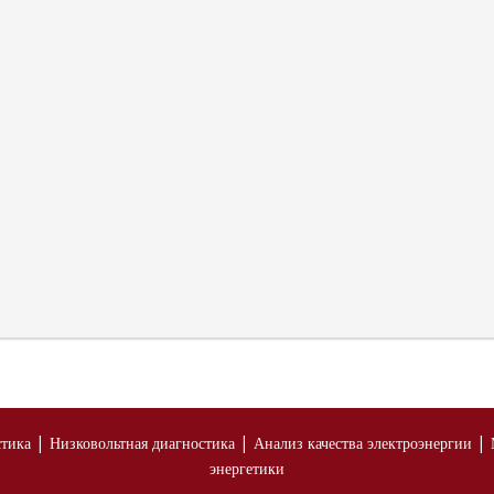
|
|
|
стика
Низковольтная диагностика
Анализ качества электроэнергии
энергетики