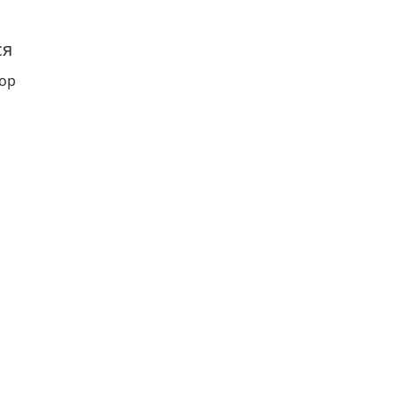
ся
ор