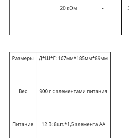
20 кОм
-
3 – 
кО
Размеры
Д*Ш*Г: 167мм*185мм*89мм
Вес
900 г с элементами питания
Питание
12 В: 8шт.*1,5 элемента АА