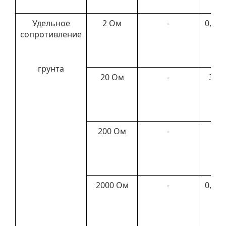
Удельное
2 Ом
-
0,3 –
сопротивление
Ом
грунта
20 Ом
-
3 – 
Ом
200 Ом
-
0,0
39
кО
2000 Ом
-
0,3 –
кО