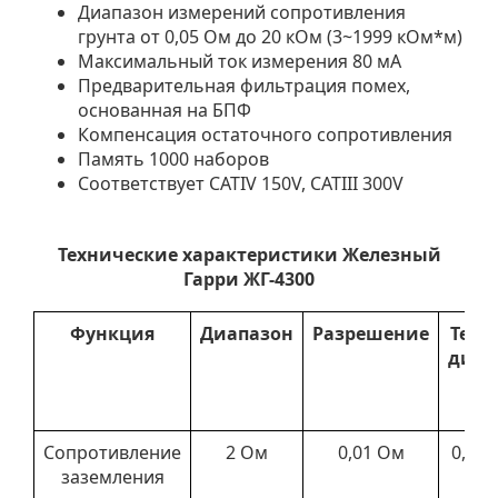
Диапазон измерений сопротивления
грунта от 0,05 Ом до 20 кОм (3~1999 кОм*м)
Максимальный ток измерения 80 мА
Предварительная фильтрация помех,
основанная на БПФ
Компенсация остаточного сопротивления
Память 1000 наборов
Соответствует CATIV 150V, CATIII 300V
Технические характеристики Железный
Гарри ЖГ-
4300
Функция
Диапазон
Разрешение
Тест
диап
Сопротивление
2 Ом
0,01 Ом
0,05 
заземления
О