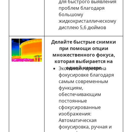
для быстрого выявления
проблем благодаря
большому
жидкокристаллическому
дисплею 5,6 дюймов
Делайте быстрые снимки
при помощи опции
множественного фокуса,
которая выбирается на
одной камере
Экономьте время на
фокусировке благодаря
самым современным
функциям,
обеспечивающим
постоянные
сфокусированные
изображения:
Aвтоматическая
фокусировка, ручная и