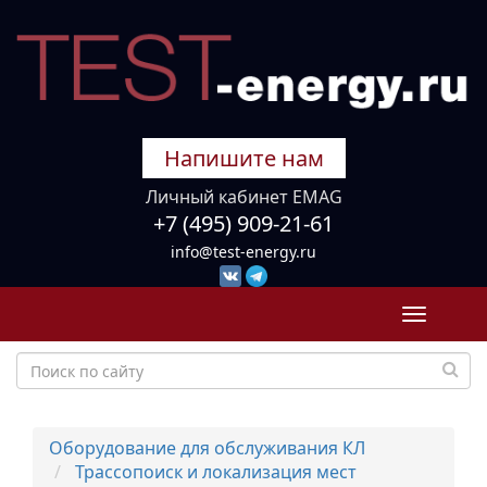
Напишите нам
Личный кабинет EMAG
+7 (495) 909-21-61
info@test-energy.ru
Toggle
navigati
Оборудование для обслуживания КЛ
Трассопоиск и локализация мест