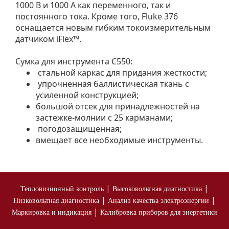
1000 В и 1000 А как переменного, так и
постоянного тока. Кроме того, Fluke 376
оснащается новым гибким токоизмерительным
датчиком iFlex™.
Сумка для инструмента C550:
стальной каркас для придания жесткости;
упрочненная баллистическая ткань с
усиленной конструкцией;
большой отсек для принадлежностей на
застежке-молнии с 25 карманами;
погодозащищенная;
вмещает все необходимые инструменты.
|
|
Тепловизионный контроль
Высоковольтная диагностика
|
|
Низковольтная диагностика
Анализ качества электроэнергии
|
Маркировка и индикация
Калибровка приборов для энергетики