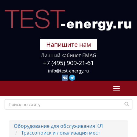
Напишите нам
Личный кабинет EMAG
+7 (495) 909-21-61
info@test-energy.ru
Toggle
navigati
Оборудование для обслуживания КЛ
Трассопоиск и локализация мест