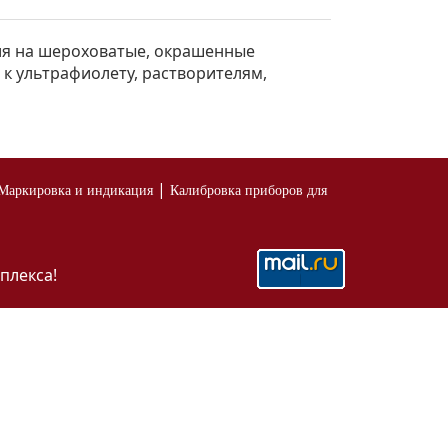
ия на шероховатые, окрашенные
к ультрафиолету, растворителям,
|
Маркировка и индикация
Калибровка приборов для
плекса!