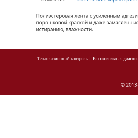
Полиэстеровая лента с усиленным адге
порошковой краской и даже замасленные
истиранию, влажности.
|
Тепловизионный контроль
Высоковольтная диагно
© 2013