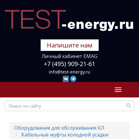
Напишите нам
Личный кабинет EMAG
+7 (495) 909-21-61
info@test-energy.ru
Toggle
navigati
Оборудование для обслуживания КЛ
Кабельные муфты холодной усадки