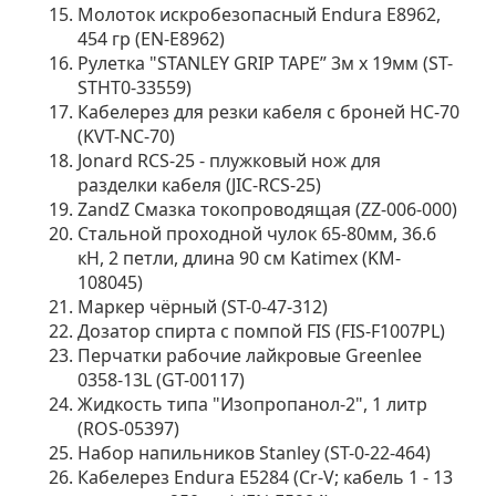
Молоток искробезопасный Endura E8962,
454 гр (EN-E8962)
Рулетка "STANLEY GRIP TAPE” 3м х 19мм (ST-
STHT0-33559)
Кабелерез для резки кабеля с броней НС-70
(KVT-NC-70)
Jonard RCS-25 - плужковый нож для
разделки кабеля (JIC-RCS-25)
ZandZ Смазка токопроводящая (ZZ-006-000)
Стальной проходной чулок 65-80мм, 36.6
кН, 2 петли, длина 90 см Katimex (KM-
108045)
Маркер чёрный (ST-0-47-312)
Дозатор спирта с помпой FIS (FIS-F1007PL)
Перчатки рабочие лайкровые Greenlee
0358-13L (GT-00117)
Жидкость типа "Изопропанол-2", 1 литр
(ROS-05397)
Набор напильников Stanley (ST-0-22-464)
Кабелерез Endura E5284 (Cr-V; кабель 1 - 13