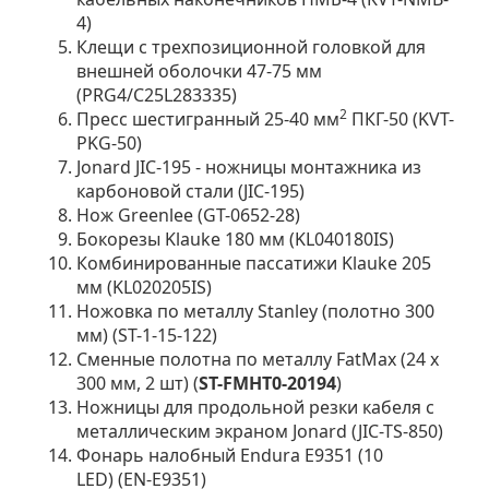
4)
Клещи с трехпозиционной головкой для
внешней оболочки 47-75 мм
(PRG4/C25L283335)
2
Пресс шестигранный 25-40 мм
ПКГ-50 (KVT-
PKG-50)
Jonard JIC-195 - ножницы монтажника из
карбоновой стали (JIC-195)
Нож Greenlee (GT-0652-28)
Бокорезы Klauke 180 мм (KL040180IS)
Комбинированные пассатижи Klauke 205
мм (KL020205IS)
Ножовка по металлу Stanley (полотно 300
мм) (ST-1-15-122)
Сменные полотна по металлу FatMax (24 х
300 мм, 2 шт) (
ST-FMHT0-20194
)
Ножницы для продольной резки кабеля с
металлическим экраном Jonard (JIC-TS-850)
Фонарь налобный Endura E9351 (10
LED) (EN-E9351)