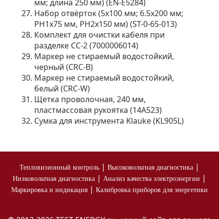
мм; длина 250 мм) (EN-E5284)
Набор отвёрток (5x100 мм; 6.5x200 мм;
PH1x75 мм, PH2x150 мм) (ST-0-65-013)
Комплект для очистки кабеля при
разделке CC-2 (7000006014)
Маркер не стираемый водостойкий,
черный (CRC-B)
Маркер не стираемый водостойкий,
белый (CRC-W)
Щетка проволочная, 240 мм,
пластмассовая рукоятка (14A523)
Сумка для инструмента Klauke (KL905L)
|
|
Тепловизионный контроль
Высоковольтная диагностика
|
|
Низковольтная диагностика
Анализ качества электроэнергии
|
Маркировка и индикация
Калибровка приборов для энергетики