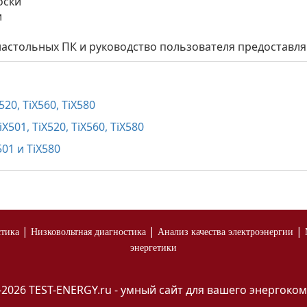
оски
и
настольных ПК и руководство пользователя предоставля
20, TiX560, TiX580
501, TiX520, TiX560, TiX580
01 и TiX580
|
|
|
стика
Низковольтная диагностика
Анализ качества электроэнергии
энергетики
-2026 TEST-ENERGY.ru - умный сайт для вашего энергоком