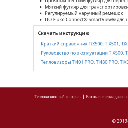
Прочный жесткий футляр для перен
Мягкий футляр для транспортировк
Регулируемый наручный ремешок
ПО Fluke Connect® SmartView® для 
Скачать инструкцию
Краткий справочник TiX500, TiX501, TiX5
Руководство по эксплуатации TiX500, TiX
Тепловизоры Тi401 PRO, Ti480 PRO, TiX5
|
Тепловизионный контроль
Высоковольтная диагно
© 2013