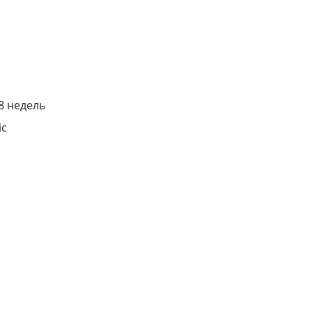
8 недель
ic