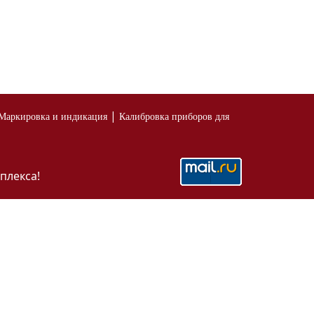
|
Маркировка и индикация
Калибровка приборов для
плекса!