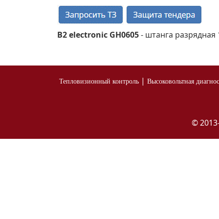
B2 electronic GH0605
- штанга разрядная 1
|
Тепловизионный контроль
Высоковольтная диагно
© 2013