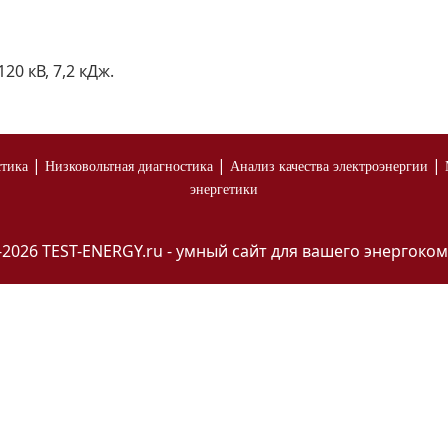
20 кВ, 7,2 кДж.
|
|
|
стика
Низковольтная диагностика
Анализ качества электроэнергии
энергетики
-2026 TEST-ENERGY.ru - умный сайт для вашего энергоком