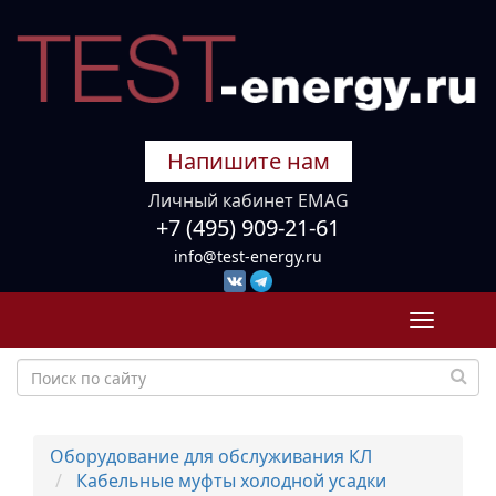
Напишите нам
Личный кабинет EMAG
+7 (495) 909-21-61
info@test-energy.ru
Toggle
navigati
Оборудование для обслуживания КЛ
Кабельные муфты холодной усадки