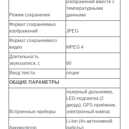
изображений вместе с
температурными
Режим сохранения
данными
Формат сохраняемых
изображений
JPEG
Формат сохраняемого
видео
MPEG 4
Длительность
звукозаписи, с
60
Ввод текста
опция
ОБЩИЕ ПАРАМЕТРЫ
лазерный дальномер,
LED-подсветка (2
диода), GPS-приёмник,
Встроенные приборы
электронный компас
Li-Ion (4ч автономной
Аккумулятор
работы)