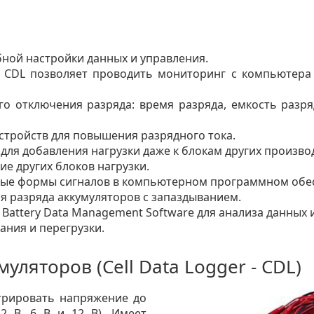
бной настройки данных и управления.
в CDL позволяет проводить мониторинг с компьютера
го отключения разряда: время разряда, емкость разр
стройств для повышения разрядного тока.
для добавления нагрузки даже к блокам других произво
е других блоков нагрузки.
ные формы сигналов в компьютерном программном обе
я разряда аккумуляторов с запаздыванием.
ttery Data Management Software для анализа данных и
ания и перегрузки.
уляторов (Cell Data Logger - CDL)
трировать напряжение до
 2 В, 6 В и 12 В). Имеет