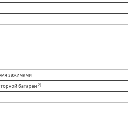
вумя зажимами
2)
яторной батареи