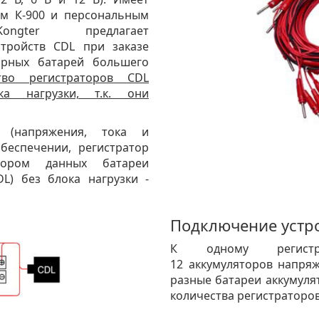
ом К-900 и персональным
ngter предлагает
стройств CDL при заказе
торных батарей большего
тво регистраторов CDL
а нагрузки, т.к. они
 (напряжения, тока и
беспечении, регистратор
ором данных батареи
DL) без блока нагрузки -
Подключение устр
К одному регист
12 аккумуляторов напряж
разные батареи аккумуля
количества регистраторов