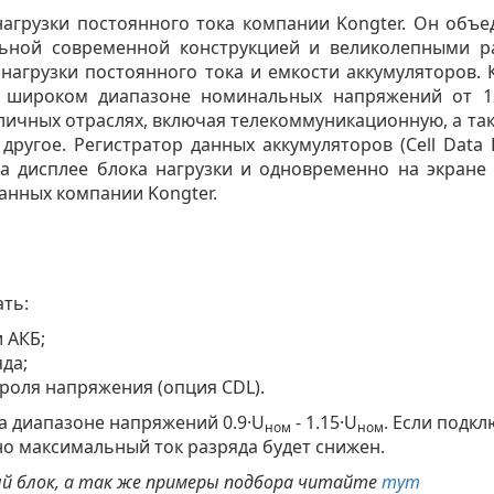
нагрузки постоянного тока компании Kongter. Он об
льной современной конструкцией и великолепными р
нагрузки постоянного тока и емкости аккумуляторов.
в широком диапазоне номинальных напряжений от 12
личных отраслях, включая телекоммуникационную, а та
другое. Регистратор данных аккумуляторов (Cell Data 
а дисплее блока нагрузки и одновременно на экран
анных компании Kongter.
ать:
 АКБ;
да;
роля напряжения (опция CDL).
на диапазоне напряжений 0.9·U
- 1.15·U
. Если подк
ном
ном
 но максимальный ток разряда будет снижен.
ый блок, а так же примеры подбора читайте
тут