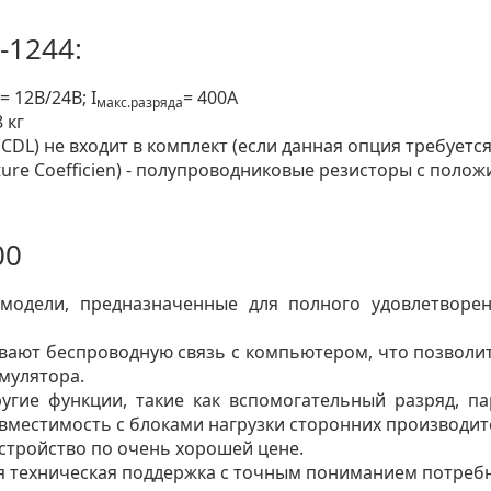
-1244:
= 12В/24В; I
= 400А
макс.разряда
 кг
CDL) не входит в комплект (если данная опция требуется
ature Coefficien) - полупроводниковые резисторы с по
00
модели, предназначенные для полного удовлетворе
вают беспроводную связь с компьютером, что позволит
мулятора.
угие функции, такие как вспомогательный разряд, па
вместимость с блоками нагрузки сторонних производит
стройство по очень хорошей цене.
 техническая поддержка с точным пониманием потребн