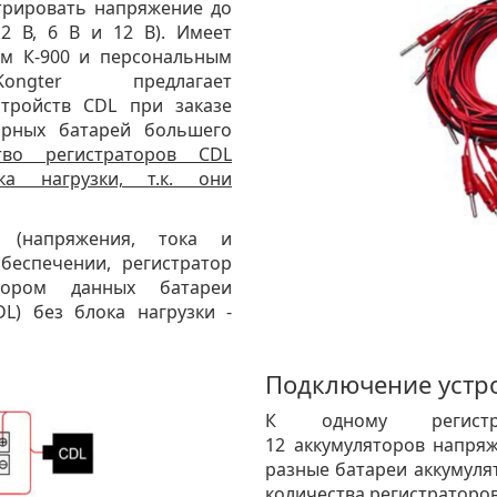
трировать напряжение до
 2 В, 6 В и 12 В). Имеет
ом К-900 и персональным
ngter предлагает
стройств CDL при заказе
торных батарей большего
тво регистраторов CDL
а нагрузки, т.к. они
 (напряжения, тока и
беспечении, регистратор
ором данных батареи
DL) без блока нагрузки -
Подключение устр
К одному регист
12 аккумуляторов напряж
разные батареи аккумуля
количества регистраторов