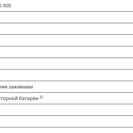
K-900
вумя зажимами
2)
яторной батареи