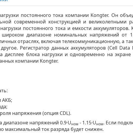
нагрузки постоянного тока компании Kongter. Он об
льной современной конструкцией и великолепными р
нагрузки постоянного тока и емкости аккумуляторов.
в широком диапазоне номинальных напряжений от 12
личных отраслях, включая телекоммуникационную, а та
другое. Регистратор данных аккумуляторов (Cell Data 
а дисплее блока нагрузки и одновременно на экран
анных компании Kongter.
ать:
 АКБ;
да;
роля напряжения (опция CDL).
на диапазоне напряжений 0.9·U
- 1.15·U
. Если подк
ном
ном
 но максимальный ток разряда будет снижен.