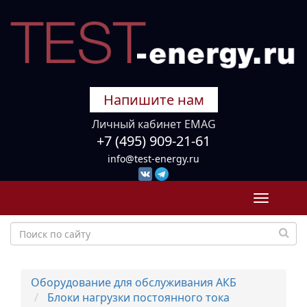
Напишите нам
Личный кабинет EMAG
+7 (495) 909-21-61
info@test-energy.ru
Toggle
navigati
Оборудование для обслуживания АКБ
Блоки нагрузки постоянного тока