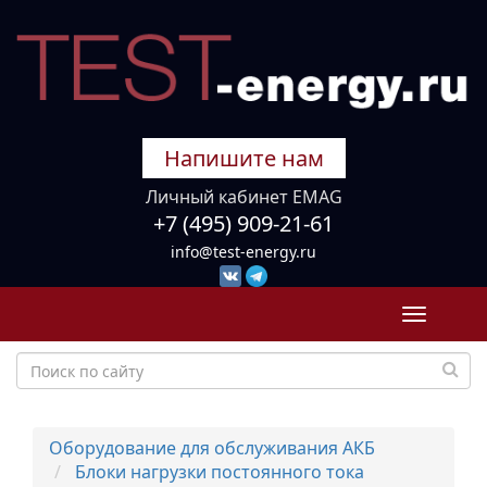
Напишите нам
Личный кабинет EMAG
+7 (495) 909-21-61
info@test-energy.ru
Toggle
navigati
Оборудование для обслуживания АКБ
Блоки нагрузки постоянного тока