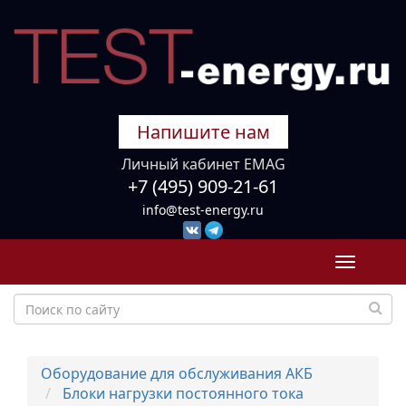
Напишите нам
Личный кабинет EMAG
+7 (495) 909-21-61
info@test-energy.ru
Toggle
navigati
Оборудование для обслуживания АКБ
Блоки нагрузки постоянного тока