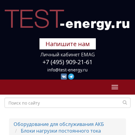
Напишите нам
Личный кабинет EMAG
+7 (495) 909-21-61
info@test-energy.ru
Toggle
navigati
Оборудование для обслуживания АКБ
Блоки нагрузки постоянного тока