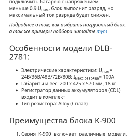
подключить батарею с напряжением
меньше 0.9·U
, блок выполнит разряд, но
ном
максимальный ток разряда будет снижен.
Подробнее о том, как выбрать нагрузочный блок,
а так же примеры подбора читайте
тут
Особенности модели DLB-
2781:
Электрические характеристики: U
=
ном
24В/36В/48В/72В/80В; I
= 100А
макс.разряда
Габариты и вес: 200 х 425 х 570 мм, 18 кг
Регистратор данных аккумуляторов (CDL)
входит в комплект
Тип резистора: Alloy (Сплав)
Преимущества блока K-900
Серия K-900 включает различные модели,