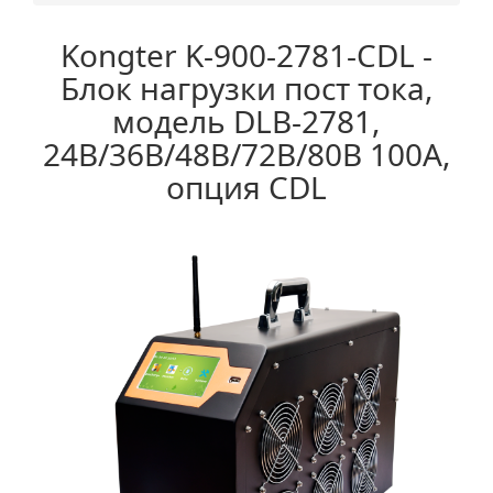
Kongter K-900-2781-CDL -
Блок нагрузки пост тока,
модель DLB-2781,
24В/36В/48В/72В/80В 100А,
опция CDL