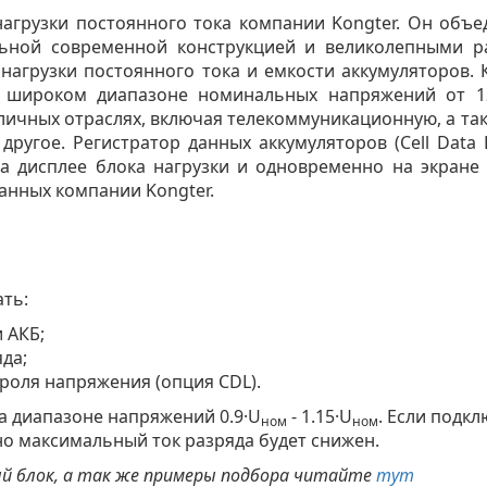
нагрузки постоянного тока компании Kongter. Он об
льной современной конструкцией и великолепными р
нагрузки постоянного тока и емкости аккумуляторов.
в широком диапазоне номинальных напряжений от 12
личных отраслях, включая телекоммуникационную, а та
другое. Регистратор данных аккумуляторов (Cell Data 
а дисплее блока нагрузки и одновременно на экран
анных компании Kongter.
ать:
 АКБ;
да;
роля напряжения (опция CDL).
на диапазоне напряжений 0.9·U
- 1.15·U
. Если подк
ном
ном
 но максимальный ток разряда будет снижен.
ый блок, а так же примеры подбора читайте
тут