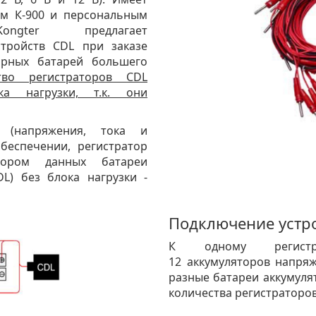
ом К-900 и персональным
ngter предлагает
стройств CDL при заказе
торных батарей большего
тво регистраторов CDL
а нагрузки, т.к. они
 (напряжения, тока и
беспечении, регистратор
ором данных батареи
DL) без блока нагрузки -
Подключение устр
К одному регист
12 аккумуляторов напряж
разные батареи аккумуля
количества регистраторов