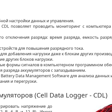
бной настройки данных и управления.
в CDL позволяет проводить мониторинг с компьютера
го отключения разряда: время разряда, емкость разр
стройств для повышения разрядного тока.
для добавления нагрузки даже к блокам других произво
е других блоков нагрузки.
ные формы сигналов в компьютерном программном обе
я разряда аккумуляторов с запаздыванием.
ttery Data Management Software для анализа данных и
ания и перегрузки.
уляторов (Cell Data Logger - CDL)
трировать напряжение до
 2 В, 6 В и 12 В). Имеет