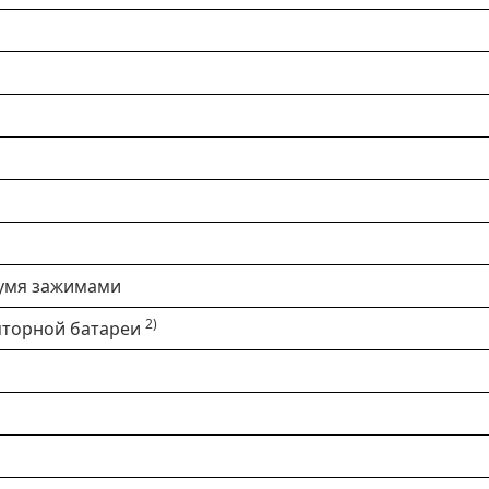
вумя зажимами
2)
яторной батареи