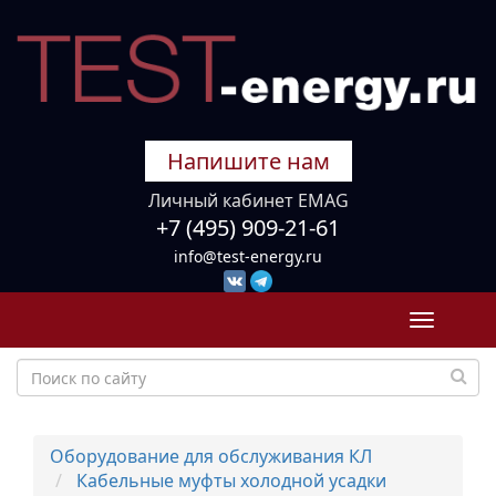
Напишите нам
Личный кабинет EMAG
+7 (495) 909-21-61
info@test-energy.ru
Toggle
navigati
Оборудование для обслуживания КЛ
Кабельные муфты холодной усадки