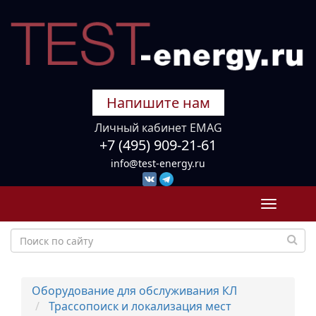
Напишите нам
Личный кабинет EMAG
+7 (495) 909-21-61
info@test-energy.ru
Toggle
navigati
Оборудование для обслуживания КЛ
Трассопоиск и локализация мест