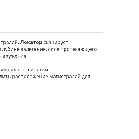
стралей.
Локатор
сканирует
глубине залегания, силе протекающего
обнаружения
для их трассировки с
елить расположение магистралей для