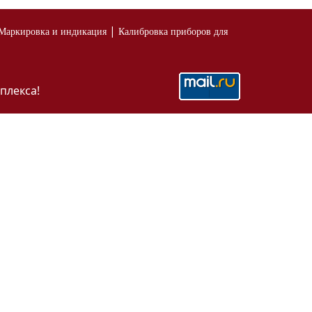
|
Маркировка и индикация
Калибровка приборов для
плекса!