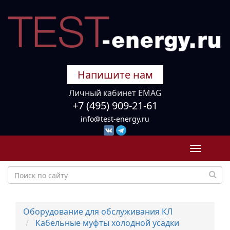
Напишите нам
Личный кабинет EMAG
+7 (495) 909-21-61
info@test-energy.ru
Toggle
navigati
Оборудование для обслуживания КЛ
Кабельные муфты холодной усадки