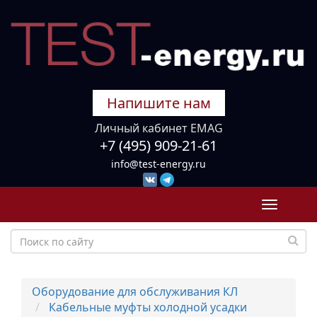
Напишите нам
Личный кабинет EMAG
+7 (495) 909-21-61
info@test-energy.ru
Toggle
navigati
Оборудование для обслуживания КЛ
Кабельные муфты холодной усадки