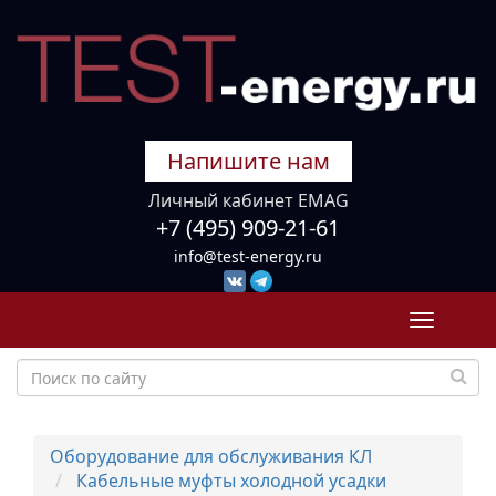
Напишите нам
Личный кабинет EMAG
+7 (495) 909-21-61
info@test-energy.ru
Toggle
navigati
Оборудование для обслуживания КЛ
Кабельные муфты холодной усадки