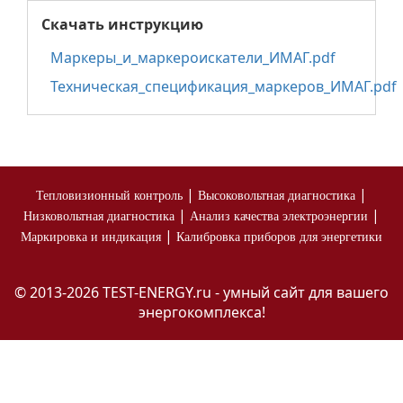
Скачать инструкцию
Маркеры_и_маркероискатели_ИМАГ.pdf
Техническая_спецификация_маркеров_ИМАГ.pdf
|
|
Тепловизионный контроль
Высоковольтная диагностика
|
|
Низковольтная диагностика
Анализ качества электроэнергии
|
Маркировка и индикация
Калибровка приборов для энергетики
© 2013-2026 TEST-ENERGY.ru - умный сайт для вашего
энергокомплекса!