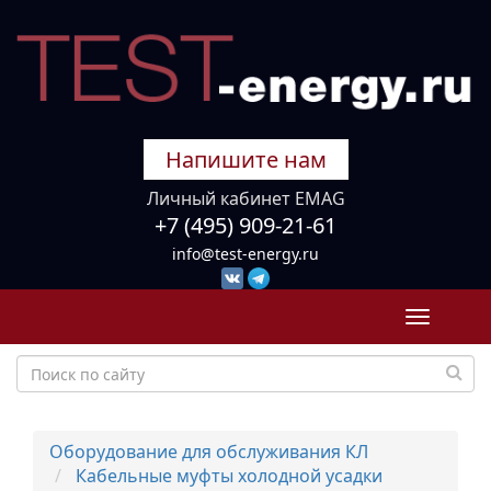
Напишите нам
Личный кабинет EMAG
+7 (495) 909-21-61
info@test-energy.ru
Toggle
navigati
Оборудование для обслуживания КЛ
Кабельные муфты холодной усадки