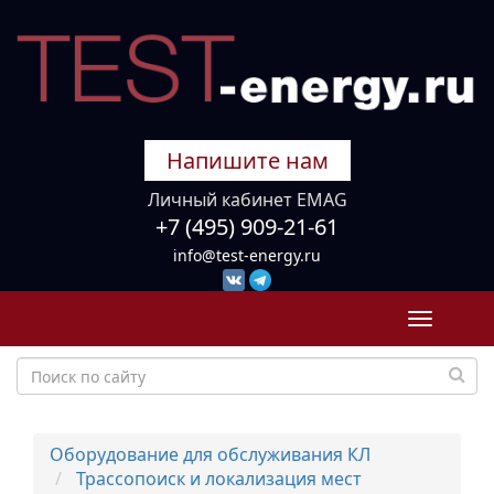
Напишите нам
Личный кабинет EMAG
+7 (495) 909-21-61
info@test-energy.ru
Toggle
navigati
Оборудование для обслуживания КЛ
Трассопоиск и локализация мест