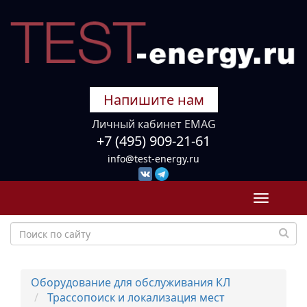
Напишите нам
Личный кабинет EMAG
+7 (495) 909-21-61
info@test-energy.ru
Toggle
navigati
Оборудование для обслуживания КЛ
Трассопоиск и локализация мест