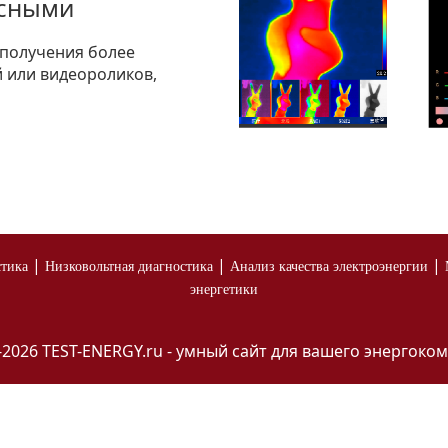
есными
 получения более
 или видеороликов,
|
|
|
стика
Низковольтная диагностика
Анализ качества электроэнергии
энергетики
-2026 TEST-ENERGY.ru - умный сайт для вашего энергоком