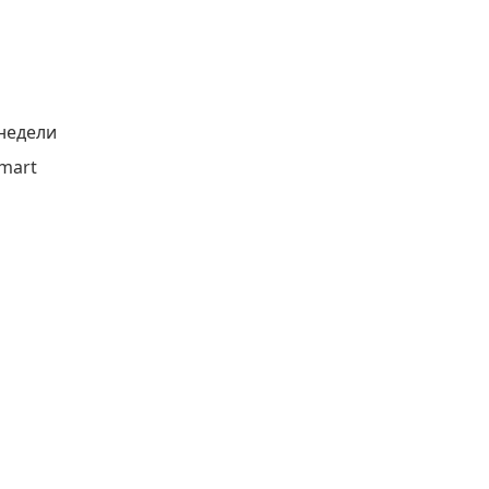
 недели
mart