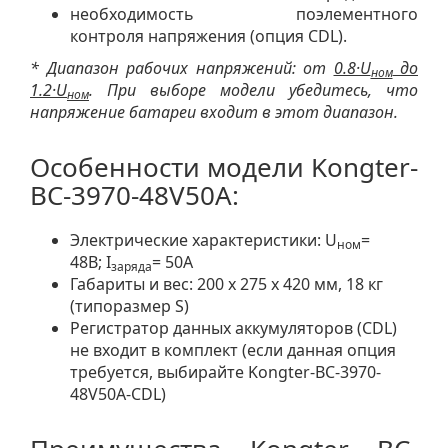
необходимость поэлементного
контроля напряжения (опция CDL).
* Диапазон рабочих напряжений: от
0.8·U
до
ном
1.2·U
. При выборе модели убедитесь, что
ном
напряжение батареи входит в этот диапазон.
Особенности модели Kongter-
BC-3970-48V50A:
Электрические характеристики: U
=
ном
48В; I
= 50A
заряда
Габариты и вес: 200 х 275 х 420 мм, 18 кг
(типоразмер S)
Регистратор данных аккумуляторов (CDL)
не входит в комплект (если данная опция
требуется, выбирайте Kongter-BC-3970-
48V50A-CDL)