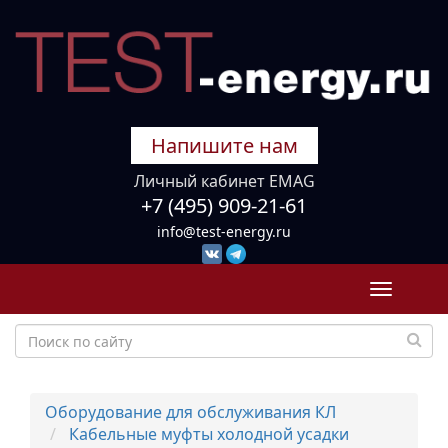
Напишите нам
Личный кабинет EMAG
+7 (495) 909-21-61
info@test-energy.ru
Toggle
navigati
Оборудование для обслуживания КЛ
Кабельные муфты холодной усадки