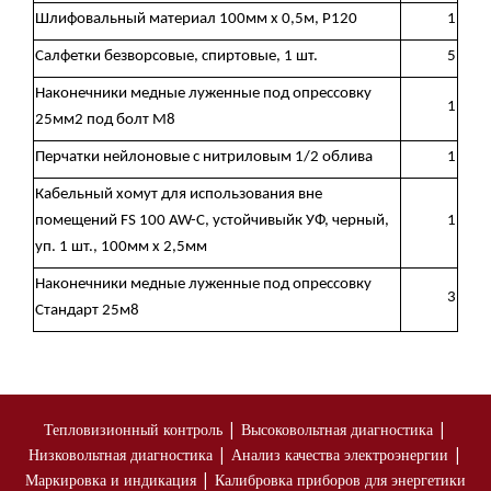
Шлифовальный материал 100мм х 0,5м, Р120
1
Салфетки безворсовые, спиртовые, 1 шт.
5
Наконечники медные луженные под опрессовку
1
25мм2 под болт М8
Перчатки нейлоновые с нитриловым 1/2 облива
1
Кабельный хомут для использования вне
помещений FS 100 AW-C, устойчивыйк УФ, черный,
1
уп. 1 шт., 100мм х 2,5мм
Наконечники медные луженные под опрессовку
3
Стандарт 25м8
|
|
Тепловизионный контроль
Высоковольтная диагностика
|
|
Низковольтная диагностика
Анализ качества электроэнергии
|
Маркировка и индикация
Калибровка приборов для энергетики