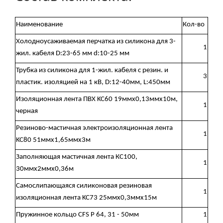
Наименование
Кол-во
Холодноусаживаемая перчатка из силикона для 3-
1
жил. кабеля D:23-65 мм d:10-25 мм
Трубка из силикона для 1-жил. кабеля с резин. и
3
пластик. изоляцией на 1 кВ, D:12-40мм, L:450мм
Изоляционная лента ПВХ KC60 19ммх0,13ммх10м,
1
черная
Резиново-мастичная электроизоляционная лента
1
KC80 51ммх1,65ммх3м
Заполняющая мастичная лента КС100,
1
30ммх2ммх0,36м
Самослипающаяся силиконовая резиновая
1
изоляционная лента KC73 25ммх0,3ммх15м
Пружинное кольцо CFS P 64, 31 - 50мм
1