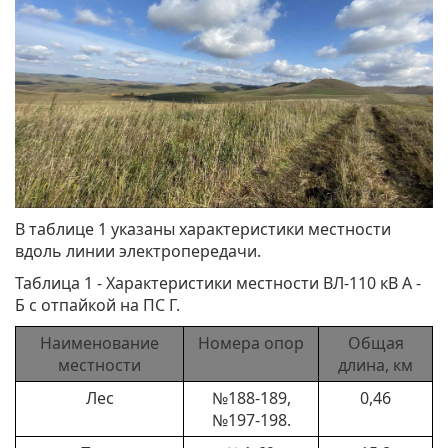
В таблице 1 указаны характеристики местности
вдоль линии электропередачи.
Таблица 1 - Характеристики местности ВЛ-110 кВ А -
Б с отпайкой на ПС Г.
Наименование
Номера опор
Общая
местности
длина, км
Лес
№188-189,
0,46
№197-198.