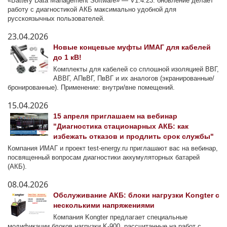
«Battery Data Management Software» — V1.4.23. бновление делает
работу с диагностикой АКБ максимально удобной для
русскоязычных пользователей.
23.04.2026
Новые концевые муфты ИМАГ для кабелей
до 1 кВ!
Комплекты для кабелей со сплошной изоляцией ВВГ,
АВВГ, АПвВГ, ПвВГ и их аналогов (экранированные/
бронированные). Применение: внутри/вне помещений.
15.04.2026
15 апреля приглашаем на вебинар
"Диагностика стационарных АКБ: как
избежать отказов и продлить срок службы"
Компания ИМАГ и проект test-energy.ru приглашают вас на вебинар,
посвященный вопросам диагностики аккумуляторных батарей
(АКБ).
08.04.2026
Обслуживание АКБ: блоки нагрузки Kongter с
несколькими напряжениями
Компания Kongter предлагает специальные
модификации блоков нагрузки K-900, рассчитанные на работ с