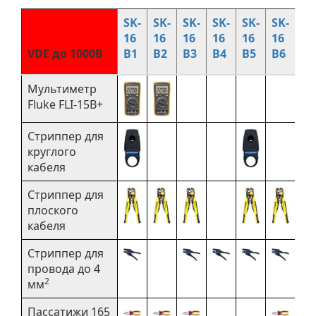
SK-
SK-
SK-
SK-
SK-
SK-
SK
16
16
16
16
16
16
16
VDE до 1000В
B1
B2
B3
B4
B5
B6
B7
Мультиметр
Fluke FLI-15B+
Стриппер для
круглого
кабеля
Стриппер для
плоского
кабеля
Стриппер для
провода до 4
2
мм
Пассатижи 165