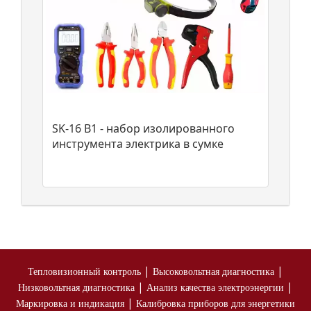
SK-16 B1 - набор изолированного
инструмента электрика в сумке
|
|
Тепловизионный контроль
Высоковольтная диагностика
|
|
Низковольтная диагностика
Анализ качества электроэнергии
|
Маркировка и индикация
Калибровка приборов для энергетики