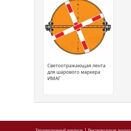
Светоотражающая лента
для шарового маркера
ИМАГ
|
Тепловизионный контроль
Высоковольтная диагно