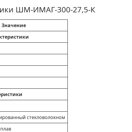
тики ШМ-ИМАГ-300-27,5-К
Значение
ктеристики
еристики
мированный стекловолокном
плав