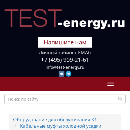
Напишите нам
Личный кабинет EMAG
+7 (495) 909-21-61
info@test-energy.ru
Toggle
navigati
Оборудование для обслуживания КЛ
Кабельные муфты холодной усадки