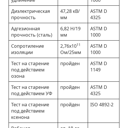
удлинение
1000
Диэлектрическая
47,28 кВ/
ASTM D
прочность
мм
4325
Адгезионная
6,82 Н/19
ASTM D
прочность (сталь)
мм
1000
11
Сопротиление
2,76x10
ASTM D
изоляции
Ом/25мм
1000
Тест на старение
пройден
ASTM D
под действием
1149
озона
Тест на старение
пройден
ASTM D
под действием УФ
4325
Тест на старение
пройден
ISO 4892-2
под действием
ксенона