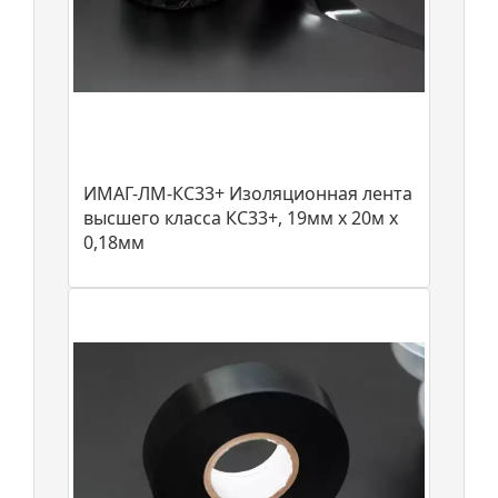
ИМАГ-ЛМ-КС33+ Изоляционная лента
высшего класса КС33+, 19мм х 20м х
0,18мм