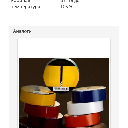
Рабочая
от -18 до
о
температура
105
С
Аналоги