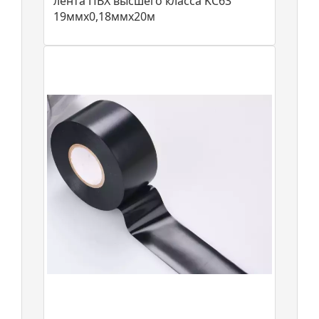
лента ПВХ высшего класса KC63
19ммх0,18ммх20м