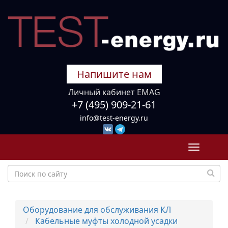
Напишите нам
Личный кабинет EMAG
+7 (495) 909-21-61
info@test-energy.ru
Toggle
navigati
Оборудование для обслуживания КЛ
Кабельные муфты холодной усадки